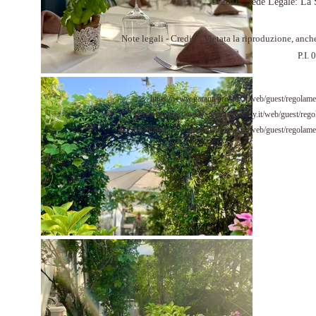
© 2016
Sede Legale: La S
Note legali - Crediti Vietata la riproduzione, anch
P.I
https://www.garanteprivacy.it/web/guest/regolame
personali
https://www.garanteprivacy.it/web/guest/rego
personali
https://www.garanteprivacy.it/web/guest/regolamen